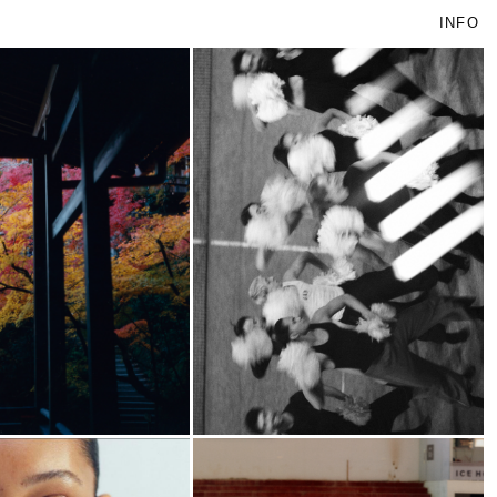
INFO
⊞